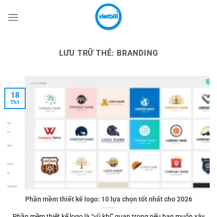
Bỏ
qua
nội
dung
LƯU TRỮ THẺ:
BRANDING
18
Th1
Phần mềm thiết kế logo: 10 lựa chọn tốt nhất cho 2026
Phần mềm thiết kế logo là “vũ khí” quan trọng nếu bạn muốn xây