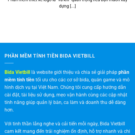
dựng [...]
PHẦN MỀM TÍNH TIỀN BIDA VIETBILL
Bida Vietbill
là website giới thiệu và chia sẻ giải pháp
phần
mềm tính tiền
tối ưu cho các cơ sở bida, quán game và mô
hình dịch vụ tại Việt Nam. Chúng tôi cung cấp hướng dẫn
cài đặt, tài liệu sử dụng, mẹo vận hành cùng các cập nhật
tính năng giúp quản lý bàn, ca làm và doanh thu dễ dàng
hơn.
Với tinh thần lắng nghe và cải tiến mỗi ngày, Bida Vietbill
cam kết mang đến trải nghiệm ổn định, hỗ trợ nhanh và chi