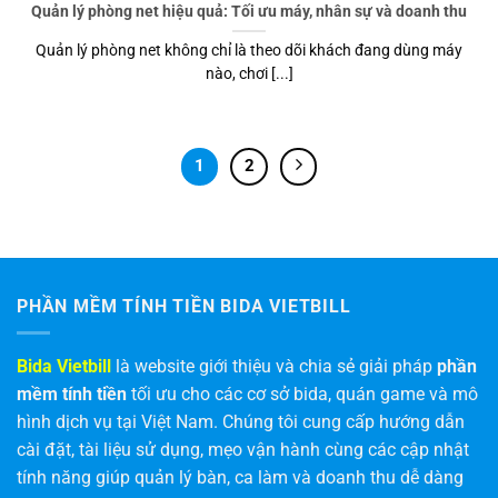
Quản lý phòng net hiệu quả: Tối ưu máy, nhân sự và doanh thu
Quản lý phòng net không chỉ là theo dõi khách đang dùng máy
nào, chơi [...]
1
2
PHẦN MỀM TÍNH TIỀN BIDA VIETBILL
Bida Vietbill
là website giới thiệu và chia sẻ giải pháp
phần
mềm tính tiền
tối ưu cho các cơ sở bida, quán game và mô
hình dịch vụ tại Việt Nam. Chúng tôi cung cấp hướng dẫn
cài đặt, tài liệu sử dụng, mẹo vận hành cùng các cập nhật
tính năng giúp quản lý bàn, ca làm và doanh thu dễ dàng