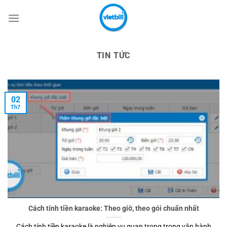
Bỏ
qua
nội
dung
TIN TỨC
02
Th7
Cách tính tiền karaoke: Theo giờ, theo gói chuẩn nhất
Cách tính tiền karaoke là nghiệp vụ quan trọng trong vận hành