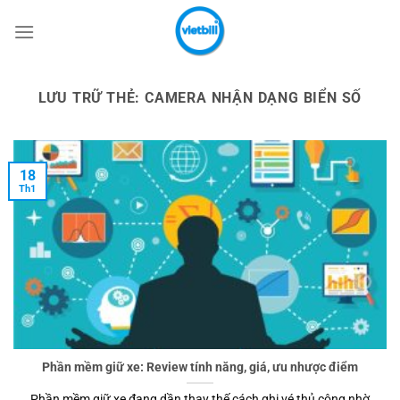
Bỏ
qua
nội
dung
LƯU TRỮ THẺ:
CAMERA NHẬN DẠNG BIỂN SỐ
18
Th1
Phần mềm giữ xe: Review tính năng, giá, ưu nhược điểm
Phần mềm giữ xe đang dần thay thế cách ghi vé thủ công nhờ