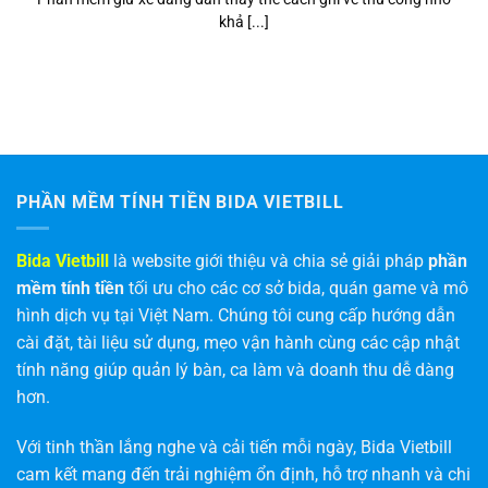
khả [...]
PHẦN MỀM TÍNH TIỀN BIDA VIETBILL
Bida Vietbill
là website giới thiệu và chia sẻ giải pháp
phần
mềm tính tiền
tối ưu cho các cơ sở bida, quán game và mô
hình dịch vụ tại Việt Nam. Chúng tôi cung cấp hướng dẫn
cài đặt, tài liệu sử dụng, mẹo vận hành cùng các cập nhật
tính năng giúp quản lý bàn, ca làm và doanh thu dễ dàng
hơn.
Với tinh thần lắng nghe và cải tiến mỗi ngày, Bida Vietbill
cam kết mang đến trải nghiệm ổn định, hỗ trợ nhanh và chi