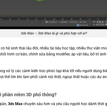
3ds Max – 3ds Max là gì và phù hợp với ai?
ó hệ sinh thái lâu đời, nhiều tài liệu học tập, nhiều thư viện mo
hối hình cơ bản, chỉnh sửa bằng modifier, áp vật liệu, bố trí ánh
ng xử lý các cảnh kiến trúc phức tạp khá tốt nếu người dùng biết
lợi thế lớn khi làm phối cảnh nội thất, ngoại thất hoặc các dự á
ới phần mềm 3D phổ thông?
giản,
3ds Max
chuyên sâu hơn và yêu cầu người học dành thời gi