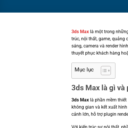
3ds Max
là một trong những
trúc, nội thất, game, quảng c
sáng, camera và render hình
thuyết phục khách hàng hoặ
Mục lục
3ds Max là gì và 
3ds Max
là phần mềm thiết 
không gian và kết xuất hìn
cảnh lớn, hỗ trợ plugin rend
Với kiến trúc sư nội thất,