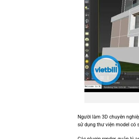
Người làm 3D chuyên nghiệ
sử dụng thư viện model có sẵ
Các plugin render, quản lý 