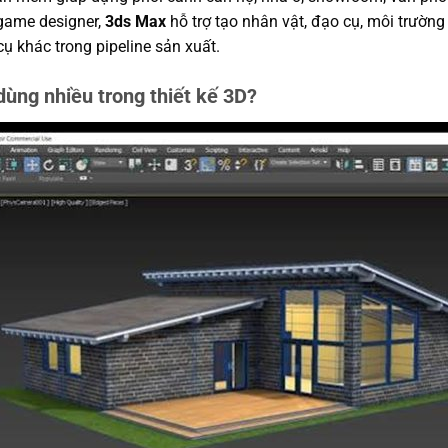
 game designer,
3ds Max
hỗ trợ tạo nhân vật, đạo cụ, môi trườn
ụ khác trong pipeline sản xuất.
ùng nhiều trong thiết kế 3D?