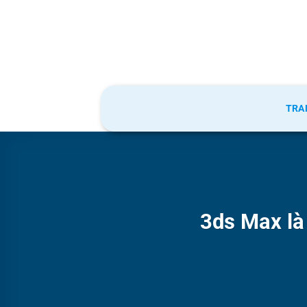
Bỏ
qua
nội
dung
TRA
3ds Max là