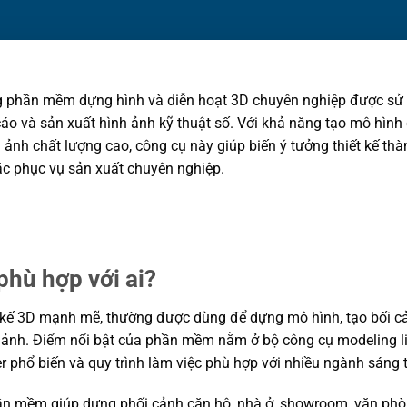
 phần mềm dựng hình và diễn hoạt 3D chuyên nghiệp được sử d
áo và sản xuất hình ảnh kỹ thuật số. Với khả năng tạo mô hình chi
 ảnh chất lượng cao, công cụ này giúp biến ý tưởng thiết kế th
c phục vụ sản xuất chuyên nghiệp.
phù hợp với ai?
kế 3D mạnh mẽ, thường được dùng để dựng mô hình, tạo bối cả
h ảnh. Điểm nổi bật của phần mềm nằm ở bộ công cụ modeling li
er phổ biến và quy trình làm việc phù hợp với nhiều ngành sáng 
 phần mềm giúp dựng phối cảnh căn hộ, nhà ở, showroom, văn ph