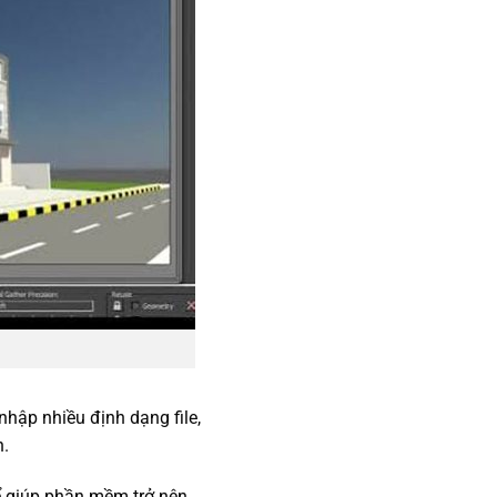
nhập nhiều định dạng file,
n.
hể giúp phần mềm trở nên