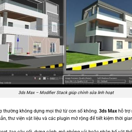
3ds Max – Modifier Stack giúp chỉnh sửa linh hoạt
p thường không dựng mọi thứ từ con số không.
3ds Max
hỗ trợ 
n, thư viện vật liệu và các plugin mở rộng để tiết kiệm thời gia
asset, tạo cây cối, dựng cảnh, mô phỏng vải hoặc phân bố vật t