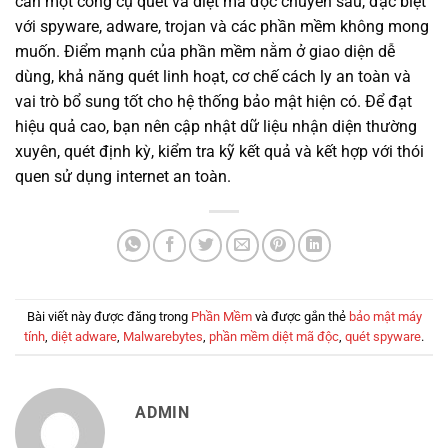
cần một công cụ quét và diệt mã độc chuyên sâu, đặc biệt
với spyware, adware, trojan và các phần mềm không mong
muốn. Điểm mạnh của phần mềm nằm ở giao diện dễ
dùng, khả năng quét linh hoạt, cơ chế cách ly an toàn và
vai trò bổ sung tốt cho hệ thống bảo mật hiện có. Để đạt
hiệu quả cao, bạn nên cập nhật dữ liệu nhận diện thường
xuyên, quét định kỳ, kiểm tra kỹ kết quả và kết hợp với thói
quen sử dụng internet an toàn.
Bài viết này được đăng trong
Phần Mềm
và được gắn thẻ
bảo mật máy
tính
,
diệt adware
,
Malwarebytes
,
phần mềm diệt mã độc
,
quét spyware
.
ADMIN