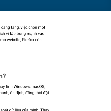
 càng tăng, việc chọn một
ch vì tập trung mạnh vào
 mở website, Firefox còn
ọn?
 máy tính Windows, macOS,
nhanh, ổn định, đồng thời đặt
m soát dữ liệu của mình. Thay