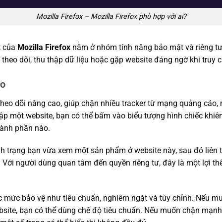
Mozilla Firefox – Mozilla Firefox phù hợp với ai?
t của
Mozilla Firefox
nằm ở nhóm tính năng bảo mật và riêng tư.
 theo dõi, thu thập dữ liệu hoặc gặp website đáng ngờ khi truy c
ao
theo dõi nâng cao, giúp chặn nhiều tracker từ mạng quảng cáo,
 cập một website, bạn có thể bấm vào biểu tượng hình chiếc khiê
hành phần nào.
h trạng bạn vừa xem một sản phẩm ở website này, sau đó liên t
Với người dùng quan tâm đến quyền riêng tư, đây là một lợi thế
c mức bảo vệ như tiêu chuẩn, nghiêm ngặt và tùy chỉnh. Nếu 
bsite, bạn có thể dùng chế độ tiêu chuẩn. Nếu muốn chặn mạnh