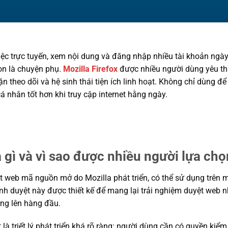
iệc trực tuyến, xem nội dung và đăng nhập nhiều tài khoản ngày
òn là chuyện phụ.
Mozilla Firefox
được nhiều người dùng yêu thí
n theo dõi và hệ sinh thái tiện ích linh hoạt. Không chỉ dùng để
á nhân tốt hơn khi truy cập internet hằng ngày.
à gì và vì sao được nhiều người lựa ch
ệt web mã nguồn mở do Mozilla phát triển, có thể sử dụng trên
rình duyệt này được thiết kế để mang lại trải nghiệm duyệt web 
ùng lên hàng đầu.
 là triết lý phát triển khá rõ ràng: người dùng cần có quyền kiể