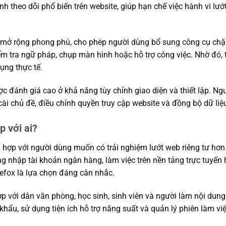
ình theo dõi phổ biến trên website, giúp hạn chế việc hành vi lư
ch mở rộng phong phú, cho phép người dùng bổ sung công cụ chặ
iểm tra ngữ pháp, chụp màn hình hoặc hỗ trợ công việc. Nhờ đó, 
ụng thực tế.
ợc đánh giá cao ở khả năng tùy chỉnh giao diện và thiết lập. Ng
cài chủ đề, điều chỉnh quyền truy cập website và đồng bộ dữ liệu 
p với ai?
 hợp với người dùng muốn có trải nghiệm lướt web riêng tư hơ
ng nhập tài khoản ngân hàng, làm việc trên nền tảng trực tuyế
efox là lựa chọn đáng cân nhắc.
p với dân văn phòng, học sinh, sinh viên và người làm nội dung
hẩu, sử dụng tiện ích hỗ trợ năng suất và quản lý phiên làm việ