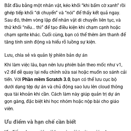
Bắt đầu bằng một nhân vật, kéo khối “khi bấm cờ xanh” rồi
ghép tiếp khối “di chuyển” và “nói” để thấy kết quả ngay.
Sau đó, thêm vòng lặp để nhân vật di chuyển liên tục, và
thử khối “nếu… thì” để tạo điều kiện khi chạm cạnh hoặc
chạm sprite khác. Cuối cùng, bạn có thể thêm âm thanh để
tăng tính sinh động và hiểu rõ luồng sự kiện.
Lưu, chia sẻ và quản lý phiên bản dự án
Khi làm việc lâu, bạn nên lưu phiên bản theo mốc như v1,
v2 để dễ quay lại nếu chỉnh sửa sai hoặc muốn so sánh cải
tiến. Với
Phần mềm Scratch 3.0
, bạn có thể lưu cục bộ
dưới dạng tệp dự án và chủ động sao lưu lên cloud thông
qua tài khoản khi cần. Cách làm này giúp quản trị dự án
gọn gàng, đặc biệt khi học nhóm hoặc nộp bài cho giáo
viên.
Ưu điểm và hạn chế cần biết