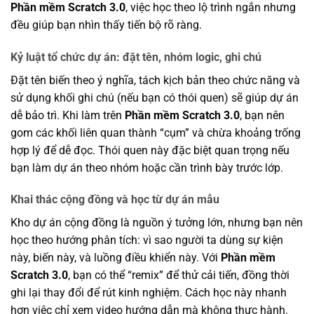
Phần mềm Scratch 3.0
, việc học theo lộ trình ngắn nhưng
đều giúp bạn nhìn thấy tiến bộ rõ ràng.
Kỷ luật tổ chức dự án: đặt tên, nhóm logic, ghi chú
Đặt tên biến theo ý nghĩa, tách kịch bản theo chức năng và
sử dụng khối ghi chú (nếu bạn có thói quen) sẽ giúp dự án
dễ bảo trì. Khi làm trên
Phần mềm Scratch 3.0
, bạn nên
gom các khối liên quan thành “cụm” và chừa khoảng trống
hợp lý để dễ đọc. Thói quen này đặc biệt quan trọng nếu
bạn làm dự án theo nhóm hoặc cần trình bày trước lớp.
Khai thác cộng đồng và học từ dự án mẫu
Kho dự án cộng đồng là nguồn ý tưởng lớn, nhưng bạn nên
học theo hướng phân tích: vì sao người ta dùng sự kiện
này, biến này, và luồng điều khiển này. Với
Phần mềm
Scratch 3.0
, bạn có thể “remix” để thử cải tiến, đồng thời
ghi lại thay đổi để rút kinh nghiệm. Cách học này nhanh
hơn việc chỉ xem video hướng dẫn mà không thực hành.