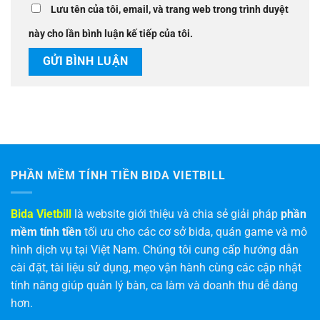
Lưu tên của tôi, email, và trang web trong trình duyệt
này cho lần bình luận kế tiếp của tôi.
PHẦN MỀM TÍNH TIỀN BIDA VIETBILL
Bida Vietbill
là website giới thiệu và chia sẻ giải pháp
phần
mềm tính tiền
tối ưu cho các cơ sở bida, quán game và mô
hình dịch vụ tại Việt Nam. Chúng tôi cung cấp hướng dẫn
cài đặt, tài liệu sử dụng, mẹo vận hành cùng các cập nhật
tính năng giúp quản lý bàn, ca làm và doanh thu dễ dàng
hơn.