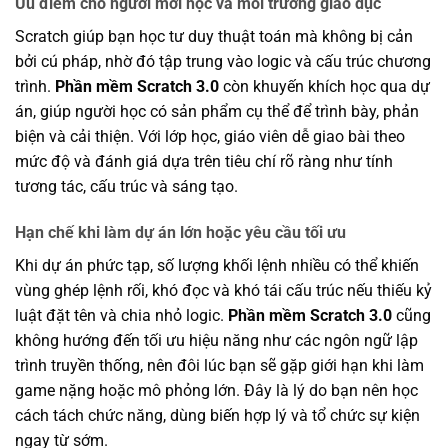
Ưu điểm cho người mới học và môi trường giáo dục
Scratch giúp bạn học tư duy thuật toán mà không bị cản
bởi cú pháp, nhờ đó tập trung vào logic và cấu trúc chương
trình.
Phần mềm Scratch 3.0
còn khuyến khích học qua dự
án, giúp người học có sản phẩm cụ thể để trình bày, phản
biện và cải thiện. Với lớp học, giáo viên dễ giao bài theo
mức độ và đánh giá dựa trên tiêu chí rõ ràng như tính
tương tác, cấu trúc và sáng tạo.
Hạn chế khi làm dự án lớn hoặc yêu cầu tối ưu
Khi dự án phức tạp, số lượng khối lệnh nhiều có thể khiến
vùng ghép lệnh rối, khó đọc và khó tái cấu trúc nếu thiếu kỷ
luật đặt tên và chia nhỏ logic.
Phần mềm Scratch 3.0
cũng
không hướng đến tối ưu hiệu năng như các ngôn ngữ lập
trình truyền thống, nên đôi lúc bạn sẽ gặp giới hạn khi làm
game nặng hoặc mô phỏng lớn. Đây là lý do bạn nên học
cách tách chức năng, dùng biến hợp lý và tổ chức sự kiện
ngay từ sớm.