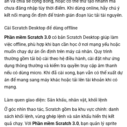
án và chia sẻ cộng đồng, hoặc có thể thử tạo nhanh mà
chưa đăng nhập tùy thời điểm. Khi dùng online, hãy chú ý
kết nối mạng ổn định để tránh gián đoạn lúc tải tài nguyên.
Cài Scratch Desktop để dùng offline
Phần mềm Scratch 3.0
có bản Scratch Desktop giúp làm
việc offline, phù hợp khi bạn cần học ở nơi mạng yếu hoặc
muốn chạy dự án ổn định trên máy cá nhân. Quy trình
thường gồm tải bộ cài theo hệ điều hành, cài đặt như ứng
dụng thông thường và kiểm tra quyền truy cập âm thanh
nếu có dùng micro. Khi đã cài xong, bạn vẫn có thể xuất dự
án để mang sang máy khác hoặc tải lên tài khoản khi có
mạng.
Làm quen giao diện: Sân khấu, nhân vật, khối lệnh
Ở góc nhìn thao tác, Scratch gồm ba khu vực chính: danh
sách khối lệnh, vùng ghép lệnh và sân khấu hiển thị kết
quả chạy. Với
Phần mềm Scratch 3.0
, bạn quản lý sprite