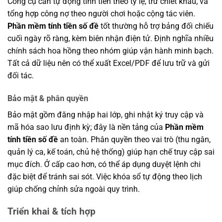
Công cụ cần tự động tính tiền theo tỷ lệ, trừ chiết khấu, và
tổng hợp công nợ theo người chơi hoặc cộng tác viên.
Phần mềm tính tiền số đề
tốt thường hỗ trợ bảng đối chiếu
cuối ngày rõ ràng, kèm biên nhận điện tử. Định nghĩa nhiều
chính sách hoa hồng theo nhóm giúp vận hành minh bạch.
Tất cả dữ liệu nên có thể xuất Excel/PDF để lưu trữ và gửi
đối tác.
Bảo mật & phân quyền
Bảo mật gồm đăng nhập hai lớp, ghi nhật ký truy cập và
mã hóa sao lưu định kỳ; đây là nền tảng của
Phần mềm
tính tiền số đề
an toàn. Phân quyền theo vai trò (thu ngân,
quản lý ca, kế toán, chủ hệ thống) giúp hạn chế truy cập sai
mục đích. Ở cấp cao hơn, có thể áp dụng duyệt lệnh chi
đặc biệt để tránh sai sót. Việc khóa sổ tự động theo lịch
giúp chống chỉnh sửa ngoài quy trình.
Triển khai & tích hợp