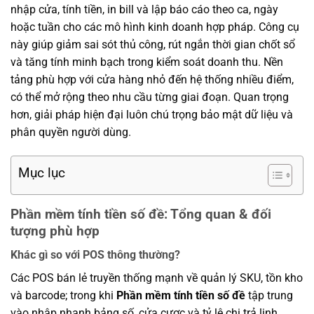
nhập cửa, tính tiền, in bill và lập báo cáo theo ca, ngày
hoặc tuần cho các mô hình kinh doanh hợp pháp. Công cụ
này giúp giảm sai sót thủ công, rút ngắn thời gian chốt sổ
và tăng tính minh bạch trong kiểm soát doanh thu. Nền
tảng phù hợp với cửa hàng nhỏ đến hệ thống nhiều điểm,
có thể mở rộng theo nhu cầu từng giai đoạn. Quan trọng
hơn, giải pháp hiện đại luôn chú trọng bảo mật dữ liệu và
phân quyền người dùng.
Mục lục
Phần mềm tính tiền số đề: Tổng quan & đối
tượng phù hợp
Khác gì so với POS thông thường?
Các POS bán lẻ truyền thống mạnh về quản lý SKU, tồn kho
và barcode; trong khi
Phần mềm tính tiền số đề
tập trung
vào nhập nhanh bảng số, cửa cược và tỷ lệ chi trả linh