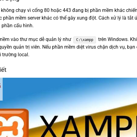
e không chạy vì cổng 80 hoặc 443 đang bị phần mềm khác chi
c phần mềm server khác có thể gây xung đột. Cách xử lý là tắ
 phần cấu hình.
 mềm vào thư mục dễ quản lý như
trên Windows. Khi 
C:\xampp
quyền quản trị viên. Nếu phần mềm diệt virus chặn dịch vụ, bạ
trường local.
iết