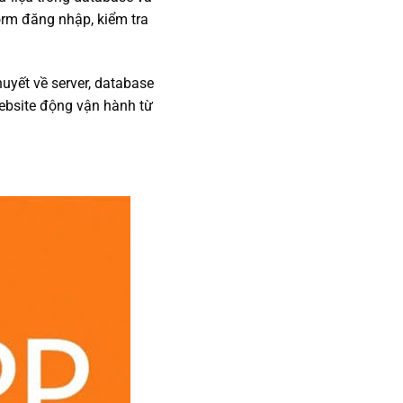
form đăng nhập, kiểm tra
huyết về server, database
 website động vận hành từ