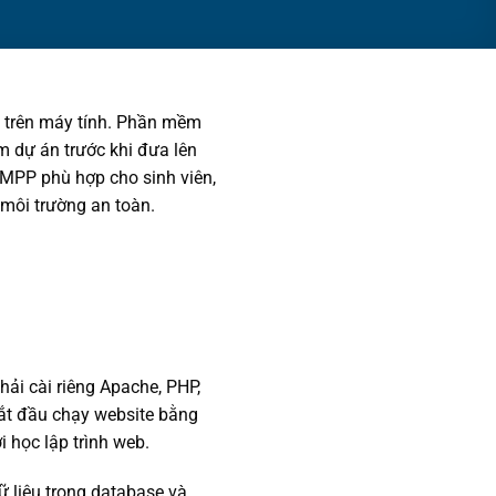
i trên máy tính. Phần mềm
m dự án trước khi đưa lên
AMPP phù hợp cho sinh viên,
 môi trường an toàn.
ải cài riêng Apache, PHP,
bắt đầu chạy website bằng
 học lập trình web.
ữ liệu trong database và