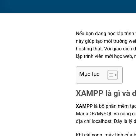
Nếu bạn đang học lập trình
này giúp tạo môi trường web
hosting thật. Với giao diện
lập trình viên mới học web,
Mục lục
XAMPP là gì và d
XAMPP
là bộ phần mềm tạo 
MariaDB/MySQL và công cụ q
địa chỉ localhost. Đây là l
Khi cài xong, máy tính của 