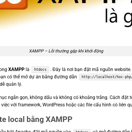
XAMPP – Lỗi thường gặp khi khởi động
rong
XAMPP
là
. Đây là nơi bạn đặt mã nguồn website.
htdocs
 bạn có thể mở dự án bằng đường dẫn
http://localhost/hoc-php
dễ quản lý.
ục ngắn gọn, không dấu và không có khoảng trắng. Cách đặt tên
 việc với framework, WordPress hoặc các file cấu hình có liên 
te local bằng XAMPP
 hãy bật Apache, đặt mã nguồn vào
và mở đường dẫn lo