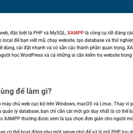
 web, đặc biệt là PHP và MySQL,
XAMPP
là công cụ rất đáng cà
 local để bạn viết mã, chạy website, tạo database và thử nghiệ
 dễ dùng, cài đặt nhanh và có sẵn các thành phần quan trọng, X
 người học WordPress và cả những ai cần kiểm tra website trong
ùng để làm gì?
máy chủ web cục bộ trên Windows, macOS và Linux. Thay vì ph
uản lý database, bạn chỉ cần cài một gói duy nhất là có thể 
ý do XAMPP thường được xem là lựa chọn đơn giản cho người mới
bạn có thể hoạt động như một server nhỏ để xử lý mã PHP, lưu d