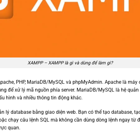
XAMPP – XAMPP là gì và dùng để làm gì?
pache, PHP, MariaDB/MySQL và phpMyAdmin. Apache là máy ch
ùng để xử lý mã nguồn phía server. MariaDB/MySQL là hệ quản trị
cấu hình và nhiều thông tin động khác.
 lý database bằng giao diện web. Bạn có thể tạo database, tạo
 hoặc chạy câu lệnh SQL mà không cần dùng dòng lệnh ngay từ đ
trực quan.