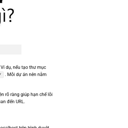
 Ví dụ, nếu tạo thư mục
. Mỗi dự án nên nằm
/
 rõ ràng giúp hạn chế lỗi
quan đến URL.
calhost trên trình duyệt.