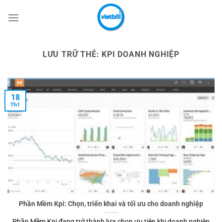
Bỏ
qua
nội
dung
LƯU TRỮ THẺ:
KPI DOANH NGHIỆP
18
Th1
Phần Mềm Kpi: Chọn, triển khai và tối ưu cho doanh nghiệp
Phần Mềm Kpi đang trở thành lựa chọn ưu tiên khi doanh nghiệp