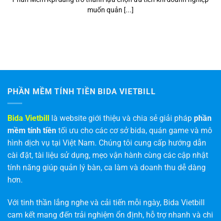
muốn quản [...]
PHẦN MỀM TÍNH TIỀN BIDA VIETBILL
Bida Vietbill
là website giới thiệu và chia sẻ giải pháp
phần
mềm tính tiền
tối ưu cho các cơ sở bida, quán game và mô
hình dịch vụ tại Việt Nam. Chúng tôi cung cấp hướng dẫn
cài đặt, tài liệu sử dụng, mẹo vận hành cùng các cập nhật
tính năng giúp quản lý bàn, ca làm và doanh thu dễ dàng
hơn.
Với tinh thần lắng nghe và cải tiến mỗi ngày, Bida Vietbill
cam kết mang đến trải nghiệm ổn định, hỗ trợ nhanh và chi