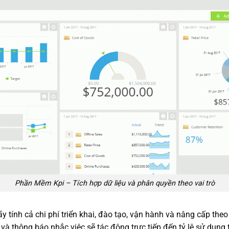
Phần Mềm Kpi – Tích hợp dữ liệu và phân quyền theo vai trò
ãy tính cả chi phí triển khai, đào tạo, vận hành và nâng cấp the
và thông báo nhắc việc sẽ tác động trực tiếp đến tỷ lệ sử dụng 