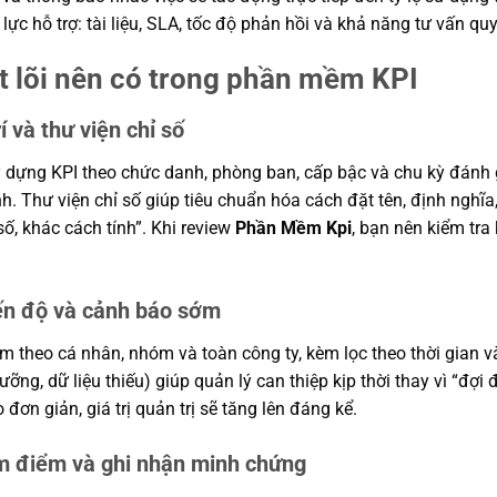
ực hỗ trợ: tài liệu, SLA, tốc độ phản hồi và khả năng tư vấn quy 
t lõi nên có trong phần mềm KPI
rí và thư viện chỉ số
 dựng KPI theo chức danh, phòng ban, cấp bậc và chu kỳ đánh g
h. Thư viện chỉ số giúp tiêu chuẩn hóa cách đặt tên, định nghĩa
số, khác cách tính”. Khi review
Phần Mềm Kpi
, bạn nên kiểm tra
ến độ và cảnh báo sớm
theo cá nhân, nhóm và toàn công ty, kèm lọc theo thời gian và
gưỡng, dữ liệu thiếu) giúp quản lý can thiệp kịp thời thay vì “đợi
ơn giản, giá trị quản trị sẽ tăng lên đáng kể.
m điểm và ghi nhận minh chứng