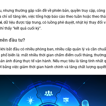
ầu, nhưng thường gặp vấn đề về phiên bản, quyền truy cập, công t
à chỉ số tăng lên, việc tổng hợp báo cáo theo tuần hoặc theo th
i
, dữ liệu được tập trung, có luồng phê duyệt, nhật ký thay đổi
hỉ thấy “kết quả cuối kỳ”.
 nên đầu tư?
 khi bắt đầu có nhiều phòng ban, nhiều cấp quản lý và cần chu
 phổ biến là: mất nhiều thời gian chấm điểm cuối tháng, thường
hản ánh đúng thực tế vận hành. Nếu mục tiêu là tăng tính nhất
 bằng việc giảm thời gian hành chính và tăng chất lượng quyết 