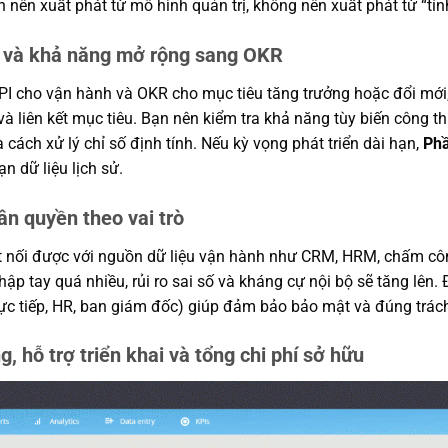
 nên xuất phát từ mô hình quản trị, không nên xuất phát từ “tín
I và khả năng mở rộng sang OKR
I cho vận hành và OKR cho mục tiêu tăng trưởng hoặc đổi mới,
ỳ và liên kết mục tiêu. Bạn nên kiểm tra khả năng tùy biến công t
cách xử lý chỉ số định tính. Nếu kỳ vọng phát triển dài hạn,
Ph
 dữ liệu lịch sử.
ân quyền theo vai trò
t nối được với nguồn dữ liệu vận hành như CRM, HRM, chấm công
ập tay quá nhiều, rủi ro sai số và kháng cự nội bộ sẽ tăng lên.
 trực tiếp, HR, ban giám đốc) giúp đảm bảo bảo mật và đúng trác
, hỗ trợ triển khai và tổng chi phí sở hữu