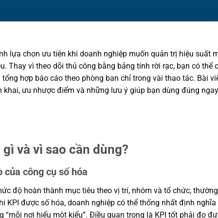
nh lựa chọn ưu tiên khi doanh nghiệp muốn quản trị hiệu suất m
ệu. Thay vì theo dõi thủ công bằng bảng tính rời rạc, bạn có thể
à tổng hợp báo cáo theo phòng ban chỉ trong vài thao tác. Bài vi
ển khai, ưu nhược điểm và những lưu ý giúp bạn dùng đúng ngay
gì và vì sao cần dùng?
ò của công cụ số hóa
mức độ hoàn thành mục tiêu theo vị trí, nhóm và tổ chức, thường
 Khi KPI được số hóa, doanh nghiệp có thể thống nhất định nghĩa 
ạng “mỗi nơi hiểu một kiểu”. Điều quan trọng là KPI tốt phải đo đ