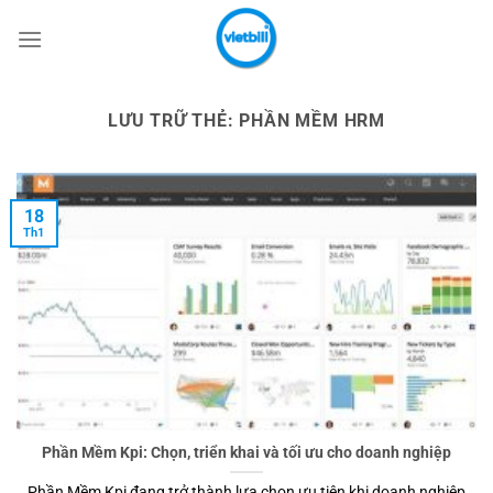
Bỏ
qua
nội
dung
LƯU TRỮ THẺ:
PHẦN MỀM HRM
18
Th1
Phần Mềm Kpi: Chọn, triển khai và tối ưu cho doanh nghiệp
Phần Mềm Kpi đang trở thành lựa chọn ưu tiên khi doanh nghiệp