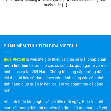
muốn quản [...]
PHẦN MỀM TÍNH TIỀN BIDA VIETBILL
Bida Vietbill
là website giới thiệu và chia sẻ giải pháp
phần
mềm tính tiền
tối ưu cho các cơ sở bida, quán game và mô
hình dịch vụ tại Việt Nam. Chúng tôi cung cấp hướng dẫn
cài đặt, tài liệu sử dụng, mẹo vận hành cùng các cập nhật
tính năng giúp quản lý bàn, ca làm và doanh thu dễ dàng
hơn.
Với tinh thần lắng nghe và cải tiến mỗi ngày, Bida Vietbill
cam kết mang đến trải nghiệm ổn định, hỗ trợ nhanh và chi