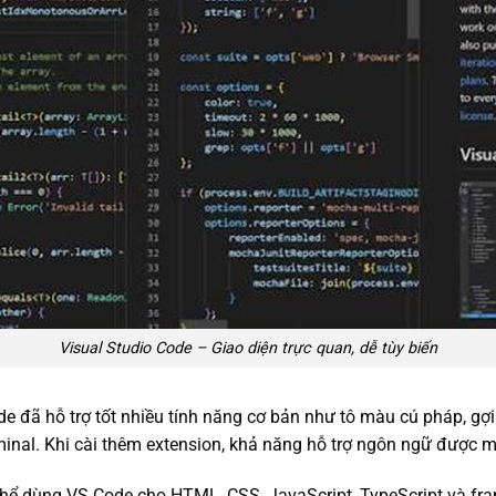
Visual Studio Code – Giao diện trực quan, dễ tùy biến
e đã hỗ trợ tốt nhiều tính năng cơ bản như tô màu cú pháp, gợi ý
minal. Khi cài thêm extension, khả năng hỗ trợ ngôn ngữ được
ó thể dùng VS Code cho HTML, CSS, JavaScript, TypeScript và fr