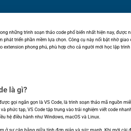
ong những trình soạn thảo code phổ biến nhất hiện nay, được nhi
 phát triển phần mềm lựa chọn. Công cụ này nổi bật nhờ giao 
o extension phong phú, phù hợp cho cả người mới học lập trình 
e là gì?
ược gọi ngắn gọn là VS Code, là trình soạn thảo mã nguồn miễ
 và phức tạp, VS Code tập trung vào trải nghiệm viết code nhanh
nhiều hệ điều hành như Windows, macOS và Linux.
ở sự cân bằng giữa tính đơn giản và sức mạnh. Khi mới cài đ