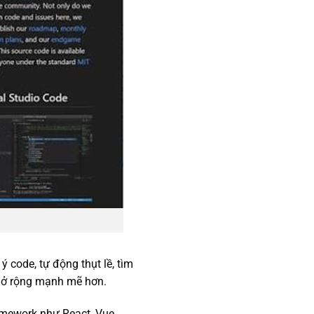
 code, tự động thụt lề, tìm
 mở rộng mạnh mẽ hơn.
amework như React, Vue,