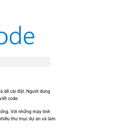
à dễ cài đặt. Người dùng
viết code.
thống. Với những máy tính
, nhiều thư mục dự án và làm