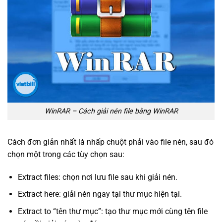
WinRAR – Cách giải nén file bằng WinRAR
Cách đơn giản nhất là nhấp chuột phải vào file nén, sau đó
chọn một trong các tùy chọn sau:
Extract files: chọn nơi lưu file sau khi giải nén.
Extract here: giải nén ngay tại thư mục hiện tại.
Extract to “tên thư mục”: tạo thư mục mới cùng tên file