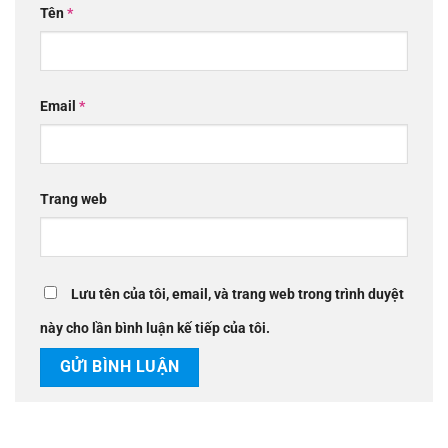
Tên
*
Email
*
Trang web
Lưu tên của tôi, email, và trang web trong trình duyệt
này cho lần bình luận kế tiếp của tôi.