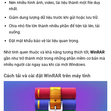
Nén nhiều hình ảnh, video, tài liệu thành một file duy
nhất.
Giảm dung lượng dữ liệu trước khi gửi hoặc lưu trữ.
Chia nhỏ file lớn thành nhiều phần để tiện tải lên, tải
xuống.
Đặt mật khẩu bảo vệ tài liệu quan trọng.
Nhờ tính quen thuộc và khả năng tương thích tốt,
WinRAR
gần như trở thành một trong những phần mềm cơ bản mà
nhiều người cài ngay sau khi cài mới Windows.
Cách tải và cài đặt WinRAR trên máy tính