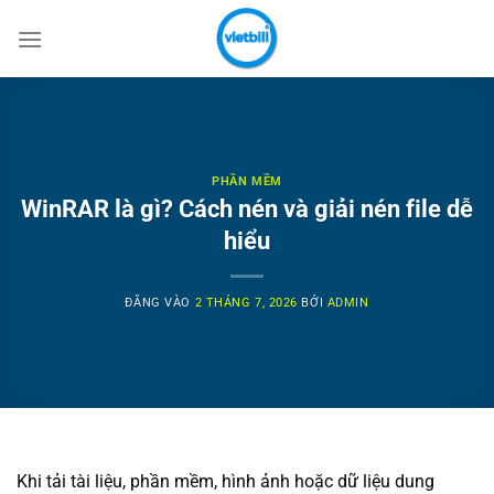
Bỏ
qua
nội
dung
PHẦN MỀM
WinRAR là gì? Cách nén và giải nén file dễ
hiểu
ĐĂNG VÀO
2 THÁNG 7, 2026
BỞI
ADMIN
Khi tải tài liệu, phần mềm, hình ảnh hoặc dữ liệu dung