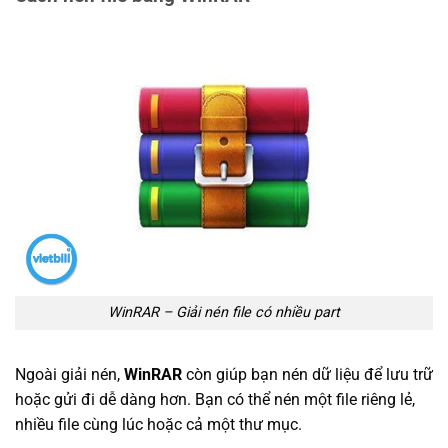
WinRAR – Giải nén file có nhiều part
Ngoài giải nén,
WinRAR
còn giúp bạn nén dữ liệu để lưu trữ
hoặc gửi đi dễ dàng hơn. Bạn có thể nén một file riêng lẻ,
nhiều file cùng lúc hoặc cả một thư mục.