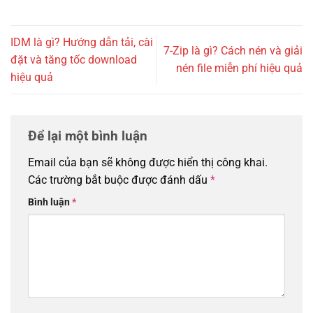
IDM là gì? Hướng dẫn tải, cài
7-Zip là gì? Cách nén và giải
đặt và tăng tốc download
nén file miễn phí hiệu quả
hiệu quả
Để lại một bình luận
Email của bạn sẽ không được hiển thị công khai.
Các trường bắt buộc được đánh dấu
*
Bình luận
*