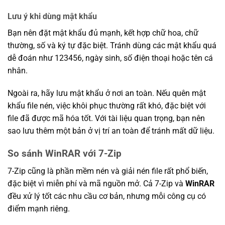
Lưu ý khi dùng mật khẩu
Bạn nên đặt mật khẩu đủ mạnh, kết hợp chữ hoa, chữ
thường, số và ký tự đặc biệt. Tránh dùng các mật khẩu quá
dễ đoán như 123456, ngày sinh, số điện thoại hoặc tên cá
nhân.
Ngoài ra, hãy lưu mật khẩu ở nơi an toàn. Nếu quên mật
khẩu file nén, việc khôi phục thường rất khó, đặc biệt với
file đã được mã hóa tốt. Với tài liệu quan trọng, bạn nên
sao lưu thêm một bản ở vị trí an toàn để tránh mất dữ liệu.
So sánh WinRAR với 7-Zip
7-Zip cũng là phần mềm nén và giải nén file rất phổ biến,
đặc biệt vì miễn phí và mã nguồn mở. Cả 7-Zip và
WinRAR
đều xử lý tốt các nhu cầu cơ bản, nhưng mỗi công cụ có
điểm mạnh riêng.