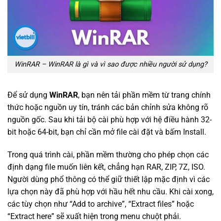
WinRAR – WinRAR là gì và vì sao được nhiều người sử dụng?
Để sử dụng
WinRAR
, bạn nên tải phần mềm từ trang chính
thức hoặc nguồn uy tín, tránh các bản chỉnh sửa không rõ
nguồn gốc. Sau khi tải bộ cài phù hợp với hệ điều hành 32-
bit hoặc 64-bit, bạn chỉ cần mở file cài đặt và bấm Install.
Trong quá trình cài, phần mềm thường cho phép chọn các
định dạng file muốn liên kết, chẳng hạn RAR, ZIP, 7Z, ISO.
Người dùng phổ thông có thể giữ thiết lập mặc định vì các
lựa chọn này đã phù hợp với hầu hết nhu cầu. Khi cài xong,
các tùy chọn như “Add to archive”, “Extract files” hoặc
“Extract here” sẽ xuất hiện trong menu chuột phải.