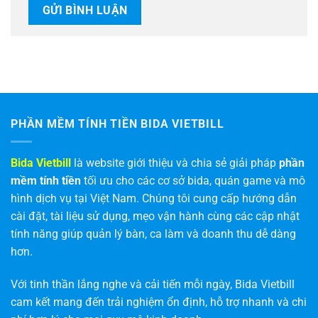
PHẦN MỀM TÍNH TIỀN BIDA VIETBILL
Bida Vietbill
là website giới thiệu và chia sẻ giải pháp
phần
mềm tính tiền
tối ưu cho các cơ sở bida, quán game và mô
hình dịch vụ tại Việt Nam. Chúng tôi cung cấp hướng dẫn
cài đặt, tài liệu sử dụng, mẹo vận hành cùng các cập nhật
tính năng giúp quản lý bàn, ca làm và doanh thu dễ dàng
hơn.
Với tinh thần lắng nghe và cải tiến mỗi ngày, Bida Vietbill
cam kết mang đến trải nghiệm ổn định, hỗ trợ nhanh và chi