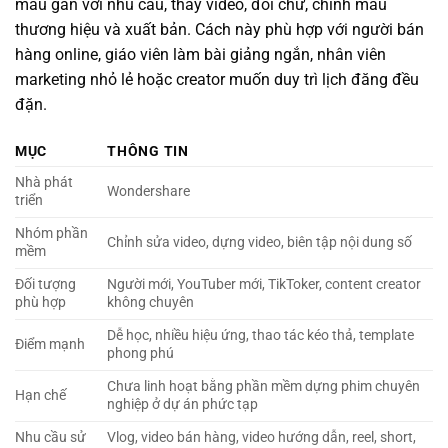
mẫu gần với nhu cầu, thay video, đổi chữ, chỉnh màu
thương hiệu và xuất bản. Cách này phù hợp với người bán
hàng online, giáo viên làm bài giảng ngắn, nhân viên
marketing nhỏ lẻ hoặc creator muốn duy trì lịch đăng đều
đặn.
MỤC
THÔNG TIN
Nhà phát
Wondershare
triển
Nhóm phần
Chỉnh sửa video, dựng video, biên tập nội dung số
mềm
Đối tượng
Người mới, YouTuber mới, TikToker, content creator
phù hợp
không chuyên
Dễ học, nhiều hiệu ứng, thao tác kéo thả, template
Điểm mạnh
phong phú
Chưa linh hoạt bằng phần mềm dựng phim chuyên
Hạn chế
nghiệp ở dự án phức tạp
Nhu cầu sử
Vlog, video bán hàng, video hướng dẫn, reel, short,