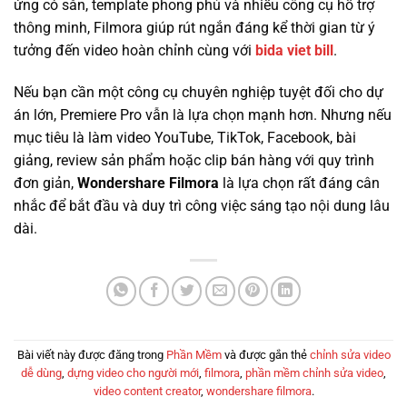
ứng có sẵn, template phong phú và nhiều công cụ hỗ trợ
thông minh, Filmora giúp rút ngắn đáng kể thời gian từ ý
tưởng đến video hoàn chỉnh cùng với
bida viet bill
.
Nếu bạn cần một công cụ chuyên nghiệp tuyệt đối cho dự
án lớn, Premiere Pro vẫn là lựa chọn mạnh hơn. Nhưng nếu
mục tiêu là làm video YouTube, TikTok, Facebook, bài
giảng, review sản phẩm hoặc clip bán hàng với quy trình
đơn giản,
Wondershare Filmora
là lựa chọn rất đáng cân
nhắc để bắt đầu và duy trì công việc sáng tạo nội dung lâu
dài.
Bài viết này được đăng trong
Phần Mềm
và được gắn thẻ
chỉnh sửa video
dễ dùng
,
dựng video cho người mới
,
filmora
,
phần mềm chỉnh sửa video
,
video content creator
,
wondershare filmora
.