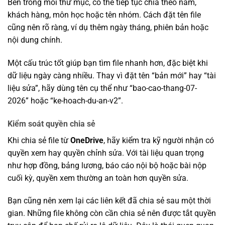
Bên trong mỗi thư mục, có thể tiếp tục chia theo năm,
khách hàng, môn học hoặc tên nhóm. Cách đặt tên file
cũng nên rõ ràng, ví dụ thêm ngày tháng, phiên bản hoặc
nội dung chính.
Một cấu trúc tốt giúp bạn tìm file nhanh hơn, đặc biệt khi
dữ liệu ngày càng nhiều. Thay vì đặt tên “bản mới” hay “tài
liệu sửa”, hãy dùng tên cụ thể như “bao-cao-thang-07-
2026” hoặc “ke-hoach-du-an-v2”.
Kiểm soát quyền chia sẻ
Khi chia sẻ file từ
OneDrive
, hãy kiểm tra kỹ người nhận có
quyền xem hay quyền chỉnh sửa. Với tài liệu quan trọng
như hợp đồng, bảng lương, báo cáo nội bộ hoặc bài nộp
cuối kỳ, quyền xem thường an toàn hơn quyền sửa.
Bạn cũng nên xem lại các liên kết đã chia sẻ sau một thời
gian. Những file không còn cần chia sẻ nên được tắt quyền