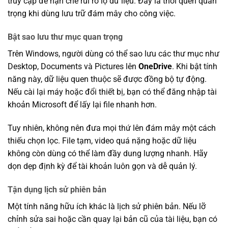
truy cập để hạn chế rủi ro lộ dữ liệu. Đây là thói quen quan
trọng khi dùng lưu trữ đám mây cho công việc.
Bật sao lưu thư mục quan trọng
Trên Windows, người dùng có thể sao lưu các thư mục như
Desktop, Documents và Pictures lên
OneDrive
. Khi bật tính
năng này, dữ liệu quen thuộc sẽ được đồng bộ tự động.
Nếu cài lại máy hoặc đổi thiết bị, bạn có thể đăng nhập tài
khoản Microsoft để lấy lại file nhanh hơn.
Tuy nhiên, không nên đưa mọi thứ lên đám mây một cách
thiếu chọn lọc. File tạm, video quá nặng hoặc dữ liệu
không còn dùng có thể làm đầy dung lượng nhanh. Hãy
dọn dẹp định kỳ để tài khoản luôn gọn và dễ quản lý.
Tận dụng lịch sử phiên bản
Một tính năng hữu ích khác là lịch sử phiên bản. Nếu lỡ
chỉnh sửa sai hoặc cần quay lại bản cũ của tài liệu, bạn có