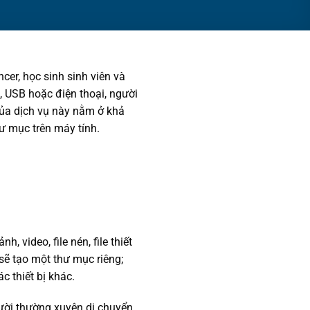
er, học sinh sinh viên và
h, USB hoặc điện thoại, người
của dịch vụ này nằm ở khả
hư mục trên máy tính.
, video, file nén, file thiết
sẽ tạo một thư mục riêng;
c thiết bị khác.
gười thường xuyên di chuyển