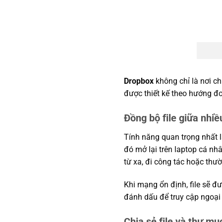
Dropbox
không chỉ là nơi ch
được thiết kế theo hướng đơ
Đồng bộ file giữa nhiều
Tính năng quan trọng nhất l
đó mở lại trên laptop cá nhâ
từ xa, đi công tác hoặc thườ
Khi mạng ổn định, file sẽ đ
đánh dấu để truy cập ngoại t
Chia sẻ file và thư m