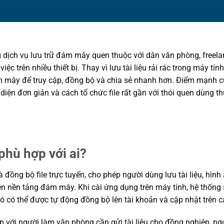
dịch vụ lưu trữ đám mây quen thuộc với dân văn phòng, freelanc
ệc trên nhiều thiết bị. Thay vì lưu tài liệu rải rác trong máy tín
ám mây để truy cập, đồng bộ và chia sẻ nhanh hơn. Điểm mạnh 
diện đơn giản và cách tổ chức file rất gần với thói quen dùng t
phù hợp với ai?
 đồng bộ file trực tuyến, cho phép người dùng lưu tài liệu, hình ảnh
rên nền tảng đám mây. Khi cài ứng dụng trên máy tính, hệ thống 
ó có thể được tự động đồng bộ lên tài khoản và cập nhật trên cá
p với người làm văn phòng cần gửi tài liệu cho đồng nghiệp, n