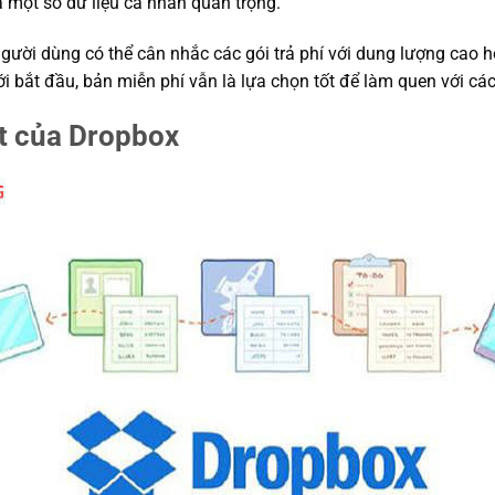
và một số dữ liệu cá nhân quan trọng.
người dùng có thể cân nhắc các gói trả phí với dung lượng cao 
ới bắt đầu, bản miễn phí vẫn là lựa chọn tốt để làm quen với c
ật của Dropbox