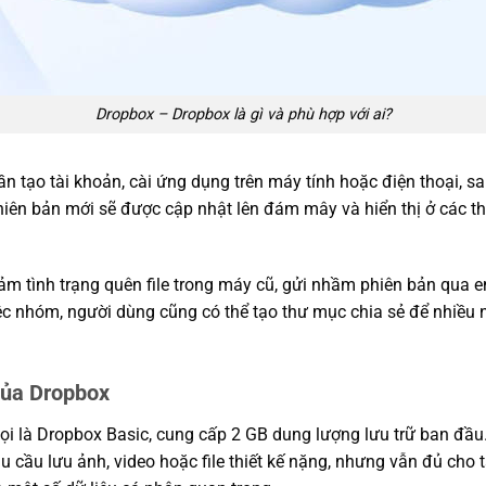
Dropbox – Dropbox là gì và phù hợp với ai?
n tạo tài khoản, cài ứng dụng trên máy tính hoặc điện thoại, sau
 phiên bản mới sẽ được cập nhật lên đám mây và hiển thị ở các th
m tình trạng quên file trong máy cũ, gửi nhầm phiên bản qua e
c nhóm, người dùng cũng có thể tạo thư mục chia sẻ để nhiều n
của Dropbox
ọi là Dropbox Basic, cung cấp 2 GB dung lượng lưu trữ ban đầ
 cầu lưu ảnh, video hoặc file thiết kế nặng, nhưng vẫn đủ cho tà