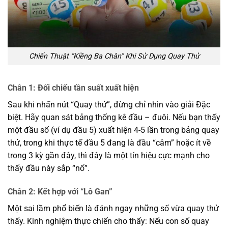
Chiến Thuật “Kiềng Ba Chân” Khi Sử Dụng Quay Thử
Chân 1: Đối chiếu tần suất xuất hiện
Sau khi nhấn nút “Quay thử”, đừng chỉ nhìn vào giải Đặc
biệt. Hãy quan sát bảng thống kê đầu – đuôi. Nếu bạn thấy
một đầu số (ví dụ đầu 5) xuất hiện 4-5 lần trong bảng quay
thử, trong khi thực tế đầu 5 đang là đầu “câm” hoặc ít về
trong 3 kỳ gần đây, thì đây là một tín hiệu cực mạnh cho
thấy đầu này sắp “nổ”.
Chân 2: Kết hợp với “Lô Gan”
Một sai lầm phổ biến là đánh ngay những số vừa quay thử
thấy. Kinh nghiệm thực chiến cho thấy: Nếu con số quay