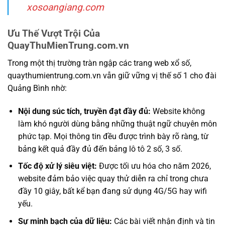
xosoangiang.com
Ưu Thế Vượt Trội Của
QuayThuMienTrung.com.vn
Trong một thị trường tràn ngập các trang web xổ số,
quaythumientrung.com.vn vẫn giữ vững vị thế số 1 cho đài
Quảng Bình nhờ:
Nội dung súc tích, truyền đạt đầy đủ:
Website không
làm khó người dùng bằng những thuật ngữ chuyên môn
phức tạp. Mọi thông tin đều được trình bày rõ ràng, từ
bảng kết quả đầy đủ đến bảng lô tô 2 số, 3 số.
Tốc độ xử lý siêu việt:
Được tối ưu hóa cho năm 2026,
website đảm bảo việc quay thử diễn ra chỉ trong chưa
đầy 10 giây, bất kể bạn đang sử dụng 4G/5G hay wifi
yếu.
Sự minh bạch của dữ liệu:
Các bài viết nhận định và tin