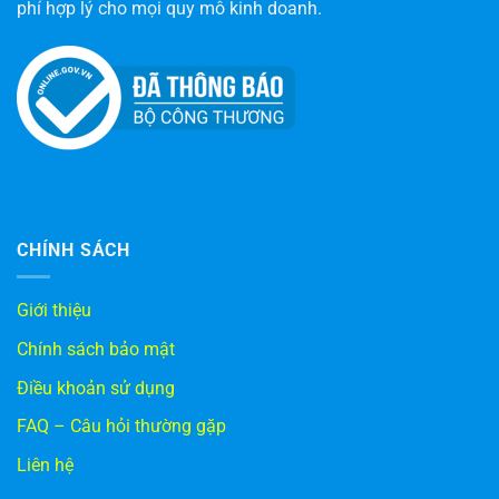
phí hợp lý cho mọi quy mô kinh doanh.
CHÍNH SÁCH
Giới thiệu
Chính sách bảo mật
Điều khoản sử dụng
FAQ – Câu hỏi thường gặp
Liên hệ