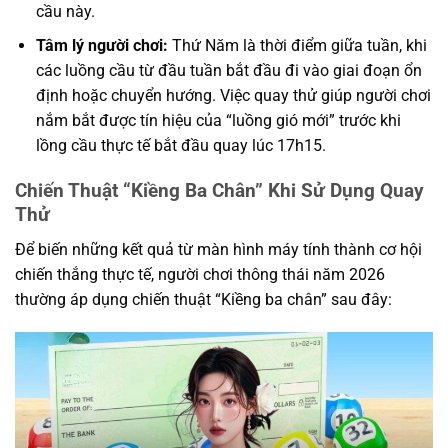
cầu này.
Tâm lý người chơi:
Thứ Năm là thời điểm giữa tuần, khi
các luồng cầu từ đầu tuần bắt đầu đi vào giai đoạn ổn
định hoặc chuyển hướng. Việc quay thử giúp người chơi
nắm bắt được tín hiệu của “luồng gió mới” trước khi
lồng cầu thực tế bắt đầu quay lúc 17h15.
Chiến Thuật “Kiềng Ba Chân” Khi Sử Dụng Quay
Thử
Để biến những kết quả từ màn hình máy tính thành cơ hội
chiến thắng thực tế, người chơi thông thái năm 2026
thường áp dụng chiến thuật “Kiềng ba chân” sau đây: