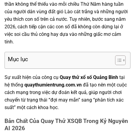
thần không thể thiếu vào mỗi chiều Thứ Năm hàng tuần
của người dân vùng đất gió Lào cát trắng và những người
yêu thích con số trên cả nước. Tuy nhiên, bước sang năm
2026, cách tiếp cận các con số đã không còn dừng lại ở
việc soi cầu thủ công hay dựa vào những giấc mơ cảm
tính.
Mục lục
Sự xuất hiện của công cụ
Quay thử xổ số Quảng Bình
tại
hệ thống
quaythumientrung.com.vn
đã tạo nên một cuộc
cách mạng trong việc dự đoán kết quả, giúp người chơi
chuyển từ trạng thái “đợi may mắn” sang “phân tích xác
suất” một cách khoa học.
Bản Chất Của Quay Thử XSQB Trong Kỷ Nguyên
AI 2026