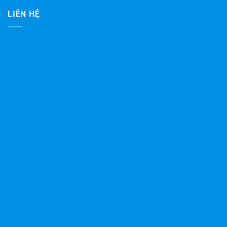
LIÊN HỆ