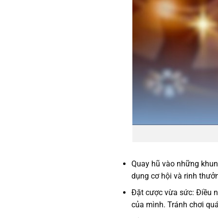
Quay hũ vào những khung
dụng cơ hội và rinh thưởn
Đặt cược vừa sức: Điều n
của mình. Tránh chơi quá 