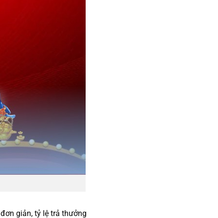
đơn giản, tỷ lệ trả thưởng