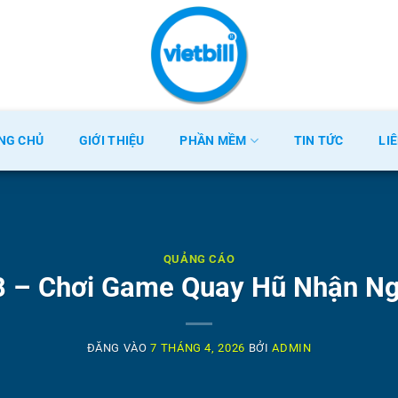
NG CHỦ
GIỚI THIỆU
PHẦN MỀM
TIN TỨC
LI
QUẢNG CÁO
8 – Chơi Game Quay Hũ Nhận Ng
ĐĂNG VÀO
7 THÁNG 4, 2026
BỞI
ADMIN