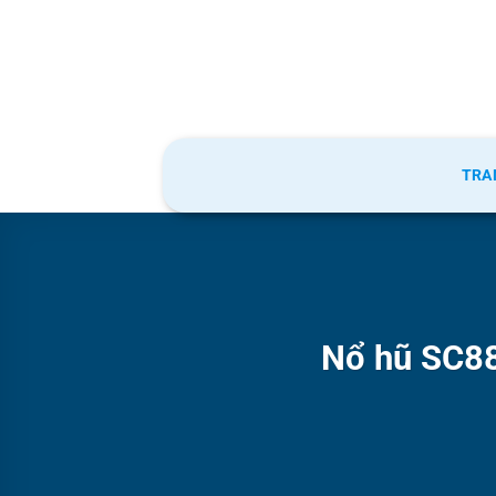
Bỏ
qua
nội
dung
TRA
Nổ hũ SC8