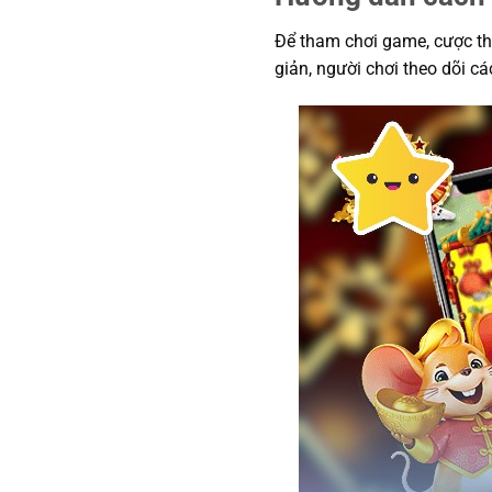
Để tham chơi game, cược thủ
giản, người chơi theo dõi 