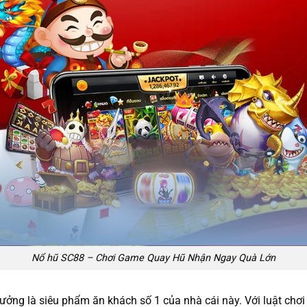
Nổ hũ SC88 – Chơi Game Quay Hũ Nhận Ngay Quà Lớn
hưởng là siêu phẩm ăn khách số 1 của nhà cái này. Với luật chơi 