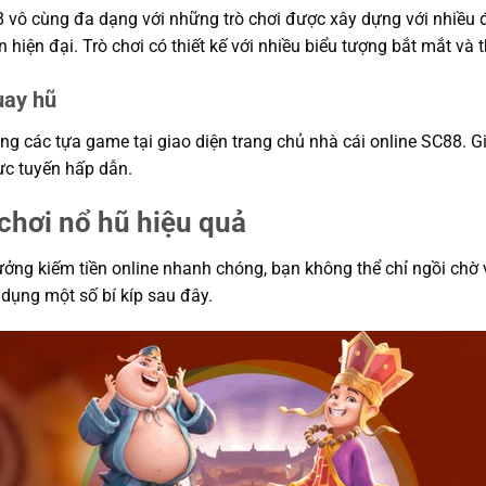
 vô cùng đa dạng với những trò chơi được xây dựng với nhiều đề
hiện đại. Trò chơi có thiết kế với nhiều biểu tượng bắt mắt và t
uay hũ
ng các tựa game tại giao diện trang chủ nhà cái online SC88. Gi
rực tuyến hấp dẫn.
chơi nổ hũ hiệu quả
ởng kiếm tiền online nhanh chóng, bạn không thể chỉ ngồi chờ 
 dụng một số bí kíp sau đây.