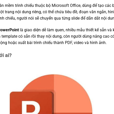
ần mềm trình chiếu thuộc bộ Microsoft Office, dùng để tạo các b
ột trang nội dung riêng, có thể chứa tiêu đề, đoạn văn ngắn, hìn
ình chiếu, người nói sẽ chuyển qua từng slide để dẫn dắt nội dun
PowerPoint
là giao diện dễ làm quen, nhiều mẫu thiết kế sẵn và 
 template có sẵn rồi thay nội dung, còn người dùng nâng cao có t
động hoặc xuất bài trình chiếu thành PDF, video và hình ảnh.
i ai?