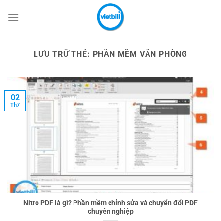
Bỏ
qua
nội
dung
LƯU TRỮ THẺ:
PHẦN MỀM VĂN PHÒNG
02
Th7
Nitro PDF là gì? Phần mềm chỉnh sửa và chuyển đổi PDF
chuyên nghiệp