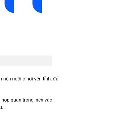
 nên ngồi ở nơi yên tĩnh, đủ
i họp quan trọng, nên vào
u.