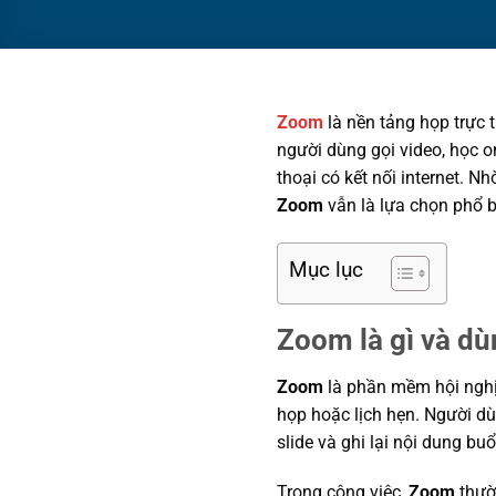
Zoom
là nền tảng họp trực 
người dùng gọi video, học on
thoại có kết nối internet. N
Zoom
vẫn là lựa chọn phổ bi
Mục lục
Zoom là gì và dù
Zoom
là phần mềm hội nghị 
họp hoặc lịch hẹn. Người dùn
slide và ghi lại nội dung b
Trong công việc,
Zoom
thườ