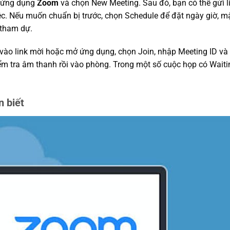
ở ứng dụng
Zoom
và chọn New Meeting. Sau đó, bạn có thể gửi li
c. Nếu muốn chuẩn bị trước, chọn Schedule để đặt ngày giờ, m
 tham dự.
vào link mời hoặc mở ứng dụng, chọn Join, nhập Meeting ID và
kiểm tra âm thanh rồi vào phòng. Trong một số cuộc họp có Wai
n biết