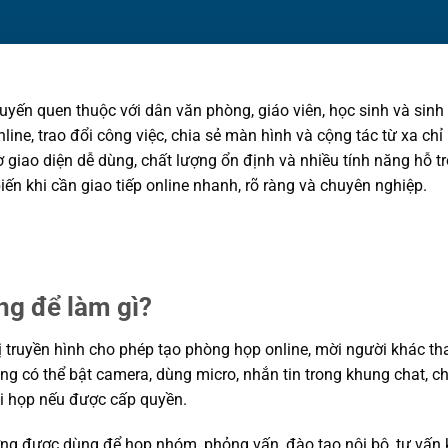
tuyến quen thuộc với dân văn phòng, giáo viên, học sinh và sinh
line, trao đổi công việc, chia sẻ màn hình và cộng tác từ xa ch
hờ giao diện dễ dùng, chất lượng ổn định và nhiều tính năng hỗ t
ến khi cần giao tiếp online nhanh, rõ ràng và chuyên nghiệp.
ng để làm gì?
truyền hình cho phép tạo phòng họp online, mời người khác th
g có thể bật camera, dùng micro, nhắn tin trong khung chat, chia 
uổi họp nếu được cấp quyền.
ng được dùng để họp nhóm, phỏng vấn, đào tạo nội bộ, tư vấn 