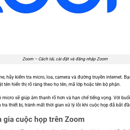
Zoom – Cách tải, cài đặt và đăng nhập Zoom
e, hãy kiểm tra micro, loa, camera và đường truyền internet. Bạn
t tên hiển thị rõ ràng theo họ tên, mã lớp hoặc tên bộ phận.
ó micro sẽ giúp âm thanh rõ hơn và hạn chế tiếng vọng. Với buổ
ra thiết bị, tránh mất thời gian xử lý lỗi khi cuộc họp đã bắt đầ
m gia cuộc họp trên Zoom